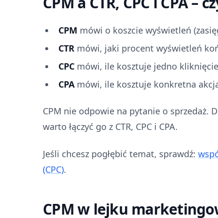
CPM a CTR, CPC i CPA – cz
CPM
mówi o koszcie wyświetleń (zasię
CTR
mówi, jaki procent wyświetleń koń
CPC
mówi, ile kosztuje jedno kliknięcie
CPA
mówi, ile kosztuje konkretna akcja
CPM nie odpowie na pytanie o sprzedaż. 
warto łączyć go z CTR, CPC i CPA.
Jeśli chcesz pogłębić temat, sprawdź:
wspó
(CPC)
.
CPM w lejku marketingo