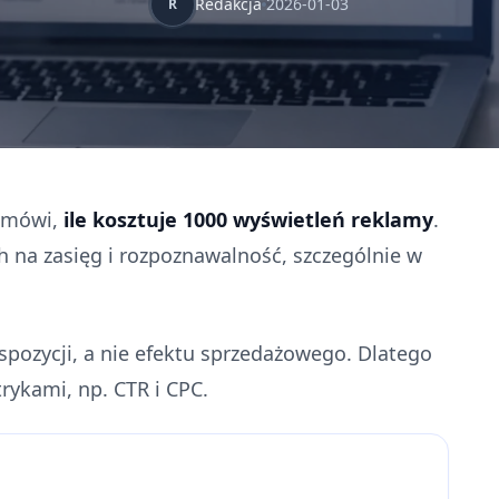
Redakcja
2026-01-03
R
a mówi,
ile kosztuje 1000 wyświetleń reklamy
.
 na zasięg i rozpoznawalność, szczególnie w
spozycji, a nie efektu sprzedażowego. Dlatego
ykami, np. CTR i CPC.