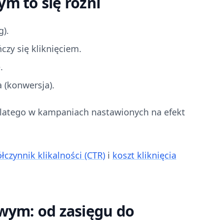
ym to się różni
g).
czy się kliknięciem.
.
 (konwersja).
Dlatego w kampaniach nastawionych na efekt
łczynnik klikalności (CTR)
i
koszt kliknięcia
wym: od zasięgu do