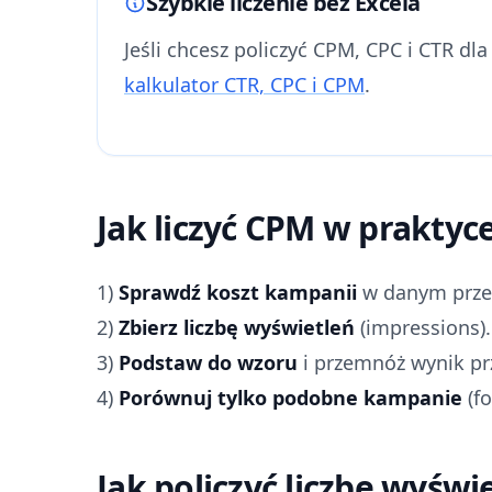
Szybkie liczenie bez Excela
Jeśli chcesz policzyć CPM, CPC i CTR dla
kalkulator CTR, CPC i CPM
.
Jak liczyć CPM w praktyc
1)
Sprawdź koszt kampanii
w danym przed
2)
Zbierz liczbę wyświetleń
(impressions).
3)
Podstaw do wzoru
i przemnóż wynik pr
4)
Porównuj tylko podobne kampanie
(fo
Jak policzyć liczbę wyśw