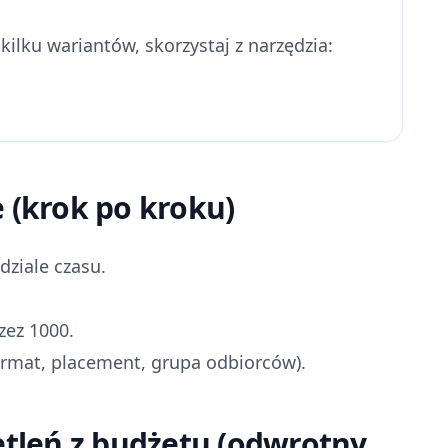
 kilku wariantów, skorzystaj z narzędzia:
e (krok po kroku)
ziale czasu.
zez 1000.
rmat, placement, grupa odbiorców).
ietleń z budżetu (odwrotny