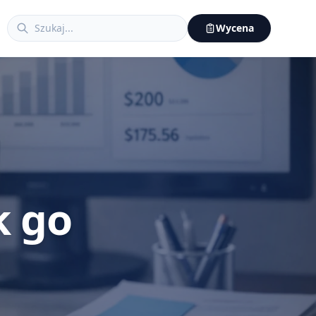
Wycena
k go