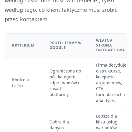
według hasła "obecność w internecie", tylko
według tego, co klient faktycznie musi zrobić
przed kontaktem.
WŁASNA
PROFIL FIRMY W
KRYTERIUM
STRONA
GOOGLE
INTERNETOWA
Firma decyduje
Ograniczona do
o strukturze,
pól, kategorii,
kolejności
Kontrola
zdjęć, wpisów i
argumentów,
treści
zasad
CTA,
platformy.
formularzach i
analityce.
Lepsza dla
Dobra dla
kilku usług,
danych
wariantów,