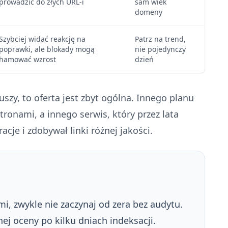
prowadzić do złych URL-i
sam wiek
domeny
Szybciej widać reakcję na
Patrz na trend,
poprawki, ale blokady mogą
nie pojedynczy
hamować wzrost
dzień
uszy, to oferta jest zbyt ogólna. Innego planu
onami, a innego serwis, który przez lata
racje i zdobywał linki różnej jakości.
mi, zwykle nie zaczynaj od zera bez audytu.
nej oceny po kilku dniach indeksacji.