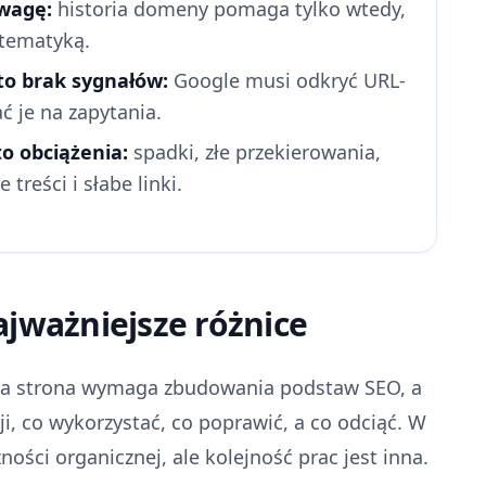
ewagę:
historia domeny pomaga tylko wtedy,
 tematyką.
to brak sygnałów:
Google musi odkryć URL-
ać je na zapytania.
to obciążenia:
spadki, złe przekierowania,
 treści i słabe linki.
ajważniejsze różnice
wa strona wymaga zbudowania podstaw SEO, a
i, co wykorzystać, co poprawić, a co odciąć. W
ości organicznej, ale kolejność prac jest inna.