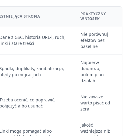
PRAKTYCZNY
ISTNIEJĄCA STRONA
WNIOSEK
Nie porównuj
Dane z GSC, historia URL-i, ruch,
efektów bez
linki i stare treści
baseline
Najpierw
Spadki, duplikaty, kanibalizacja,
diagnoza,
błędy po migracjach
potem plan
działań
Nie zawsze
Trzeba ocenić, co poprawić,
warto pisać od
połączyć albo usunąć
zera
Jakość
Linki mogą pomagać albo
ważniejsza niż