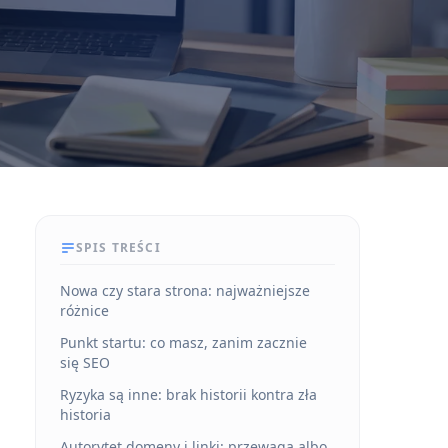
SPIS TREŚCI
Nowa czy stara strona: najważniejsze
różnice
Punkt startu: co masz, zanim zacznie
się SEO
Ryzyka są inne: brak historii kontra zła
historia
Autorytet domeny i linki: przewaga albo