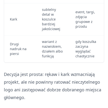
subtelny
event, targi,
detal w
zdjęcia
Kark
koszulce
grupowe z
bardziej
przodu
jakościowej
wariant z
gdy koszulka
Drugi
nazwiskiem,
zaczyna
nadruk na
działem albo
wyglądać
piersi
funkcją
chaotycznie
Decyzja jest prosta: rękaw i kark wzmacniają
projekt, ale nie powinny ratować nieczytelnego
logo ani zastępować dobrze dobranego miejsca
głównego.