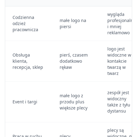
wygląda
Codzienna
małe logo na
profesjonalnie
odzież
piersi
i mniej
pracownicza
reklamowo
logo jest
Obsługa
pierś, czasem
widoczne w
klienta,
dodatkowo
kontakcie
recepcja, sklep
rękaw
twarzą w
twarz
zespół jest
małe logo z
widoczny
Event i targi
przodu plus
także z tyłu i z
większe plecy
dystansu
plecy są
Praca w ruchu,
plecy,
widoczne, gdy