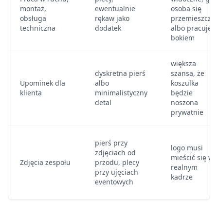
montaż,
ewentualnie
osoba się
obsługa
rękaw jako
przemieszcza
techniczna
dodatek
albo pracuje
bokiem
większa
dyskretna pierś
szansa, że
Upominek dla
albo
koszulka
klienta
minimalistyczny
będzie
detal
noszona
prywatnie
pierś przy
logo musi
zdjęciach od
mieścić się w
Zdjęcia zespołu
przodu, plecy
realnym
przy ujęciach
kadrze
eventowych