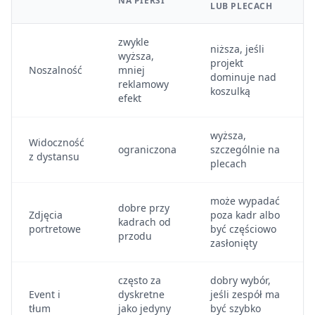
NA PIERSI
LUB PLECACH
zwykle
niższa, jeśli
wyższa,
projekt
Noszalność
mniej
dominuje nad
reklamowy
koszulką
efekt
wyższa,
Widoczność
ograniczona
szczególnie na
z dystansu
plecach
może wypadać
dobre przy
Zdjęcia
poza kadr albo
kadrach od
portretowe
być częściowo
przodu
zasłonięty
często za
dobry wybór,
Event i
dyskretne
jeśli zespół ma
tłum
jako jedyny
być szybko