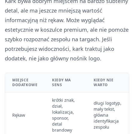
Kark bywa dobrym miejscem na bardzo subtelny
detal, ale ma jeszcze mniejszą wartość
informacyjną niż rękaw. Może wyglądać
estetycznie w koszulce premium, ale nie pomoże
szybko rozpoznać zespołu na targach. Jeśli
potrzebujesz widoczności, kark traktuj jako
dodatek, nie jako główny nośnik logo.
MIEJSCE
KIEDY MA
KIEDY NIE
DODATKOWE
SENS
WARTO
krótki znak,
długi logotyp,
dział,
mały tekst,
lokalizacja,
Rękaw
główna
sponsor,
identyfikacja
detal
zespołu
brandowy