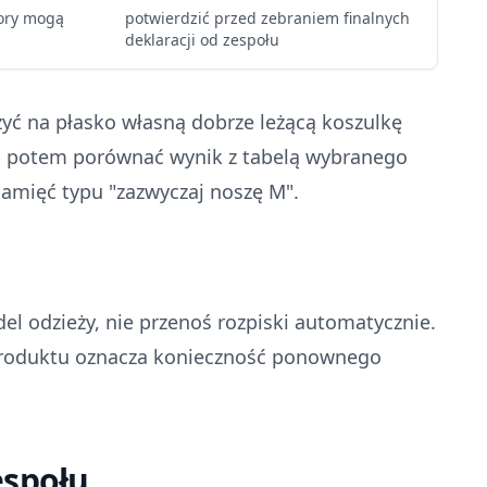
lory mogą
potwierdzić przed zebraniem finalnych
deklaracji od zespołu
yć na płasko własną dobrze leżącą koszulkę
, a potem porównać wynik z tabelą wybranego
pamięć typu "zazwyczaj noszę M".
el odzieży, nie przenoś rozpiski automatycznie.
 produktu oznacza konieczność ponownego
espołu