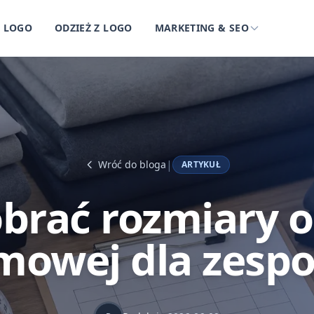
Z LOGO
ODZIEŻ Z LOGO
MARKETING & SEO
|
Wróć do bloga
ARTYKUŁ
obrać rozmiary o
rmowej dla zespo