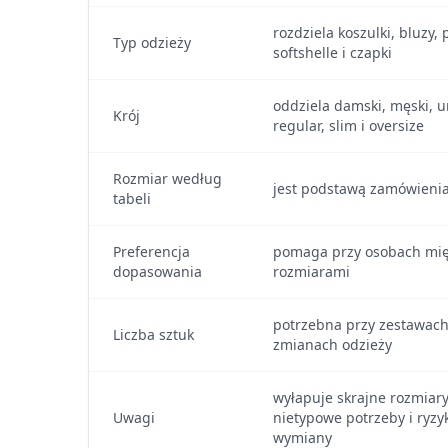
rozdziela koszulki, bluzy, 
Typ odzieży
softshelle i czapki
oddziela damski, męski, u
Krój
regular, slim i oversize
Rozmiar według
jest podstawą zamówieni
tabeli
Preferencja
pomaga przy osobach mi
dopasowania
rozmiarami
potrzebna przy zestawach 
Liczba sztuk
zmianach odzieży
wyłapuje skrajne rozmiary
Uwagi
nietypowe potrzeby i ryzy
wymiany