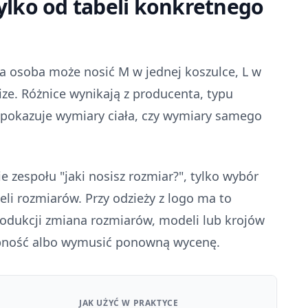
 tylko od tabeli konkretnego
a osoba może nosić M w jednej koszulce, L w
size. Różnice wynikają z producenta, typu
la pokazuje wymiary ciała, czy wymiary samego
 zespołu "jaki nosisz rozmiar?", tylko wybór
li rozmiarów. Przy odzieży z logo ma to
odukcji zmiana rozmiarów, modeli lub krojów
pność albo wymusić ponowną wycenę.
JAK UŻYĆ W PRAKTYCE