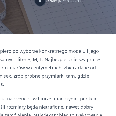
Redakcja
2026-06-09
R
opiero po wyborze konkretnego modelu i jego
amych liter S, M, L. Najbezpieczniejszy proces
lę rozmiarów w centymetrach, zbierz dane od
unisex, zrób próbne przymiarki tam, gdzie
s.
u: na evencie, w biurze, magazynie, punkcie
śli rozmiary będą nietrafione, nawet dobry
ją zamówienia. Największy błąd to traktowanie