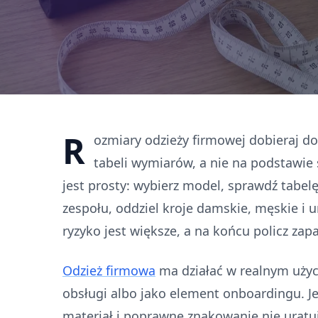
R
ozmiary odzieży firmowej dobieraj d
tabeli wymiarów, a nie na podstawie s
jest prosty: wybierz model, sprawdź tabe
zespołu, oddziel kroje damskie, męskie i 
ryzyko jest większe, a na końcu policz zapa
Odzież firmowa
ma działać w realnym użyci
obsługi albo jako element onboardingu. Je
materiał i poprawne znakowanie nie uratu