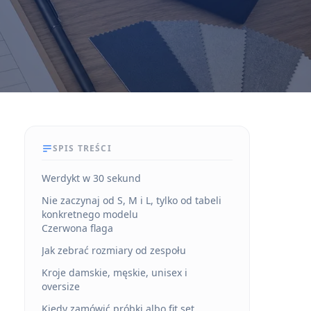
SPIS TREŚCI
Werdykt w 30 sekund
Nie zaczynaj od S, M i L, tylko od tabeli
konkretnego modelu
Czerwona flaga
Jak zebrać rozmiary od zespołu
Kroje damskie, męskie, unisex i
oversize
Kiedy zamówić próbki albo fit set