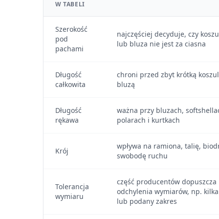
W TABELI
Szerokość
najczęściej decyduje, czy koszu
pod
lub bluza nie jest za ciasna
pachami
Długość
chroni przed zbyt krótką koszu
całkowita
bluzą
Długość
ważna przy bluzach, softshella
rękawa
polarach i kurtkach
wpływa na ramiona, talię, biodr
Krój
swobodę ruchu
część producentów dopuszcza
Tolerancja
odchylenia wymiarów, np. kilka
wymiaru
lub podany zakres