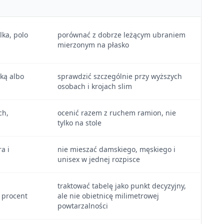
lka, polo
porównać z dobrze leżącym ubraniem
mierzonym na płasko
lką albo
sprawdzić szczególnie przy wyższych
osobach i krojach slim
ch,
ocenić razem z ruchem ramion, nie
tylko na stole
a i
nie mieszać damskiego, męskiego i
unisex w jednej rozpisce
traktować tabelę jako punkt decyzyjny,
 procent
ale nie obietnicę milimetrowej
powtarzalności