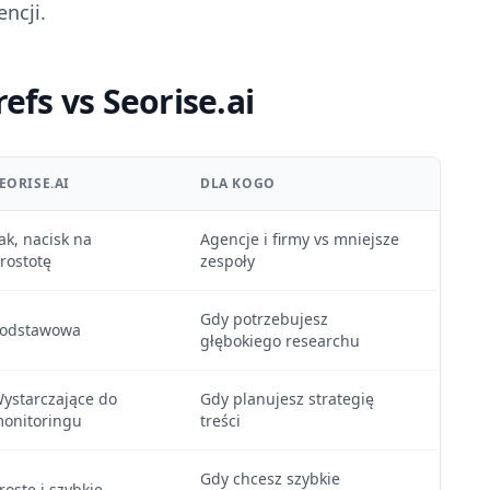
encji.
fs vs Seorise.ai
EORISE.AI
DLA KOGO
ak, nacisk na
Agencje i firmy vs mniejsze
rostotę
zespoły
Gdy potrzebujesz
odstawowa
głębokiego researchu
ystarczające do
Gdy planujesz strategię
onitoringu
treści
Gdy chcesz szybkie
roste i szybkie