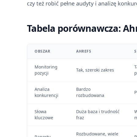
czy też robić pełne audyty i analizę konkur
Tabela porównawcza: Ahre
OBSZAR
AHREFS
S
Monitoring
T
Tak, szeroki zakres
pozycji
p
Analiza
Bardzo
P
konkurencji
rozbudowana
Słowa
Duża baza i trudność
W
kluczowe
fraz
m
Rozbudowane, wiele
Raporty
P