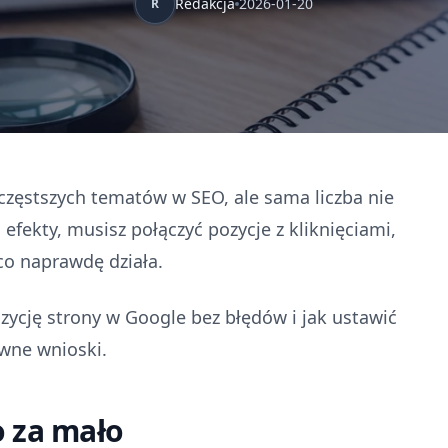
Redakcja
2026-01-20
R
jczęstszych tematów w SEO, ale sama liczba nie
ć efekty, musisz połączyć pozycje z kliknięciami,
co naprawdę działa.
zycję strony w Google bez błędów i jak ustawić
wne wnioski.
o za mało