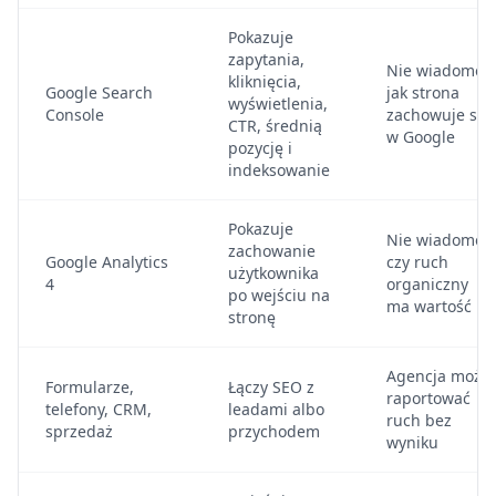
Pokazuje
zapytania,
Nie wiadomo,
kliknięcia,
Google Search
jak strona
wyświetlenia,
Console
zachowuje się
CTR, średnią
w Google
pozycję i
indeksowanie
Pokazuje
Nie wiadomo,
zachowanie
Google Analytics
czy ruch
użytkownika
4
organiczny
po wejściu na
ma wartość
stronę
Agencja może
Formularze,
Łączy SEO z
raportować
telefony, CRM,
leadami albo
ruch bez
sprzedaż
przychodem
wyniku