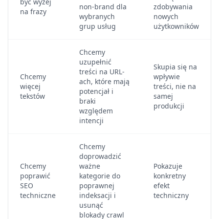
być wyżej
non-brand dla
zdobywania
na frazy
wybranych
nowych
grup usług
użytkowników
Chcemy
uzupełnić
Skupia się na
treści na URL-
Chcemy
wpływie
ach, które mają
więcej
treści, nie na
potencjał i
tekstów
samej
braki
produkcji
względem
intencji
Chcemy
doprowadzić
Chcemy
ważne
Pokazuje
poprawić
kategorie do
konkretny
SEO
poprawnej
efekt
techniczne
indeksacji i
techniczny
usunąć
blokady crawl