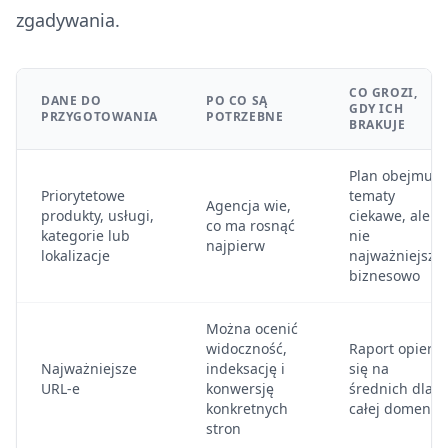
zgadywania.
CO GROZI,
DANE DO
PO CO SĄ
GDY ICH
PRZYGOTOWANIA
POTRZEBNE
BRAKUJE
Plan obejmuje
Priorytetowe
tematy
Agencja wie,
produkty, usługi,
ciekawe, ale
co ma rosnąć
kategorie lub
nie
najpierw
lokalizacje
najważniejsze
biznesowo
Można ocenić
widoczność,
Raport opiera
Najważniejsze
indeksację i
się na
URL-e
konwersję
średnich dla
konkretnych
całej domeny
stron