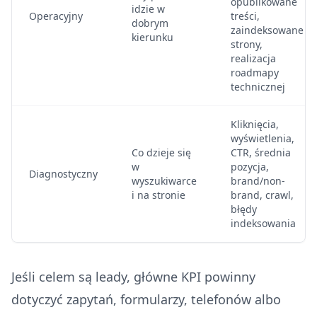
opublikowane
idzie w
Operacyjny
treści,
dobrym
zaindeksowane
kierunku
strony,
realizacja
roadmapy
technicznej
Kliknięcia,
wyświetlenia,
Co dzieje się
CTR, średnia
w
pozycja,
Diagnostyczny
wyszukiwarce
brand/non-
i na stronie
brand, crawl,
błędy
indeksowania
Jeśli celem są leady, główne KPI powinny
dotyczyć zapytań, formularzy, telefonów albo