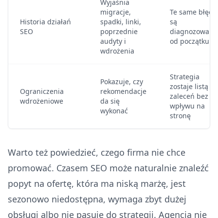
Wyjaśnia
migracje,
Te same błędy
Historia działań
spadki, linki,
są
SEO
poprzednie
diagnozowane
audyty i
od początku
wdrożenia
Strategia
Pokazuje, czy
zostaje listą
Ograniczenia
rekomendacje
zaleceń bez
wdrożeniowe
da się
wpływu na
wykonać
stronę
Warto też powiedzieć, czego firma nie chce
promować. Czasem SEO może naturalnie znaleźć
popyt na ofertę, która ma niską marżę, jest
sezonowo niedostępna, wymaga zbyt dużej
obsługi albo nie pasuje do strategii. Agencja nie