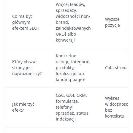
Więcej leadów,
sprzedaży,
Co ma być
widoczności non-
Wyższe
głównym
brand,
pozycje
efektem SEO?
zaindeksowanych
URL-i albo
konwersji
Konkretne
Który obszar
usługi, kategorie,
strony jest
produkty,
Cała strona
najważniejszy?
lokalizacje lub
landing page'e
GSC, GA4, CRM,
Wykres
formularze,
Jak mierzyć
widoczności
telefony,
efekt?
bez
sprzedaż, status
kontekstu
indeksacji