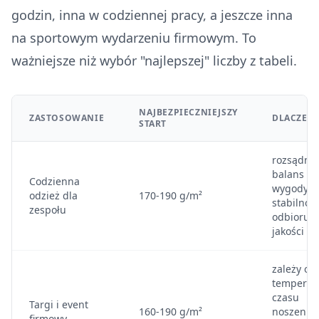
godzin, inna w codziennej pracy, a jeszcze inna
na sportowym wydarzeniu firmowym. To
ważniejsze niż wybór "najlepszej" liczby z tabeli.
NAJBEZPIECZNIEJSZY
ZASTOSOWANIE
DLACZEG
START
rozsądny
balans
Codzienna
wygody,
odzież dla
170-190 g/m²
stabilnośc
zespołu
odbioru
jakości
zależy od
temperatu
czasu
Targi i event
160-190 g/m²
noszenia 
firmowy