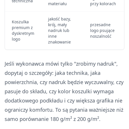
techniczna
materiału
przy kolorach
jakość bazy,
Koszulka
krój, mały
przesadne
premium z
nadruk lub
logo psujące
dyskretnym
inne
noszalność
logo
znakowanie
Jeśli wykonawca mówi tylko "zrobimy nadruk",
dopytaj o szczegóły: jaka technika, jaka
powierzchnia, czy nadruk będzie wyczuwalny, czy
pasuje do składu, czy kolor koszulki wymaga
dodatkowego podkładu i czy większa grafika nie
ograniczy komfortu. To są pytania ważniejsze niż
samo porównanie 180 g/m² z 200 g/m².