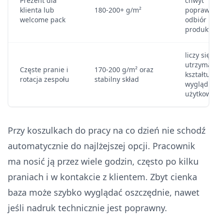
Prezent dla
chwyt
klienta lub
180-200+ g/m²
poprawia
welcome pack
odbiór
produktu
liczy się
utrzyman
Częste pranie i
170-200 g/m² oraz
kształtu i
rotacja zespołu
stabilny skład
wyglądu 
użytkowa
Przy koszulkach do pracy na co dzień nie schodź
automatycznie do najlżejszej opcji. Pracownik
ma nosić ją przez wiele godzin, często po kilku
praniach i w kontakcie z klientem. Zbyt cienka
baza może szybko wyglądać oszczędnie, nawet
jeśli nadruk technicznie jest poprawny.