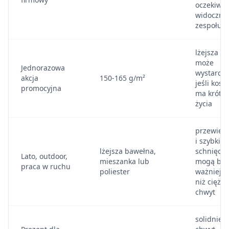
oczekiwa
widoczno
zespołu
lżejsza b
może
Jednorazowa
wystarczy
akcja
150-165 g/m²
jeśli kosz
promocyjna
ma krótki 
życia
przewiew
i szybkie
lżejsza bawełna,
schnięcie
Lato, outdoor,
mieszanka lub
mogą być
praca w ruchu
poliester
ważniejsz
niż ciężki
chwyt
solidniejs