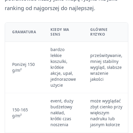
ranking od najgorszej do najlepszej.
KIEDY MA
GŁÓWNE
GRAMATURA
SENS
RYZYKO
bardzo
lekkie
prześwitywanie,
koszulki,
mniej stabilny
Poniżej 150
krótkie
wygląd, słabsze
g/m²
akcje, upał,
wrażenie
jednorazowe
jakości
użycie
event, duży
może wyglądać
budżetowy
zbyt cienko przy
150-165
nakład,
większym
g/m²
krótki czas
nadruku lub
noszenia
jasnym kolorze