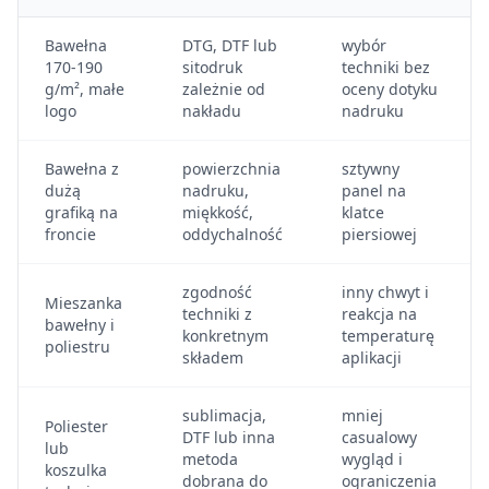
Bawełna
DTG, DTF lub
wybór
170-190
sitodruk
techniki bez
g/m², małe
zależnie od
oceny dotyku
logo
nakładu
nadruku
Bawełna z
powierzchnia
sztywny
dużą
nadruku,
panel na
grafiką na
miękkość,
klatce
froncie
oddychalność
piersiowej
zgodność
inny chwyt i
Mieszanka
techniki z
reakcja na
bawełny i
konkretnym
temperaturę
poliestru
składem
aplikacji
sublimacja,
mniej
Poliester
DTF lub inna
casualowy
lub
metoda
wygląd i
koszulka
dobrana do
ograniczenia