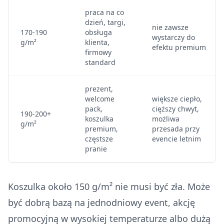
praca na co
dzień, targi,
nie zawsze
170-190
obsługa
wystarczy do
g/m²
klienta,
efektu premium
firmowy
standard
prezent,
welcome
większe ciepło,
pack,
cięższy chwyt,
190-200+
koszulka
możliwa
g/m²
premium,
przesada przy
częstsze
evencie letnim
pranie
Koszulka około 150 g/m² nie musi być zła. Może
być dobrą bazą na jednodniowy event, akcję
promocyjną w wysokiej temperaturze albo dużą