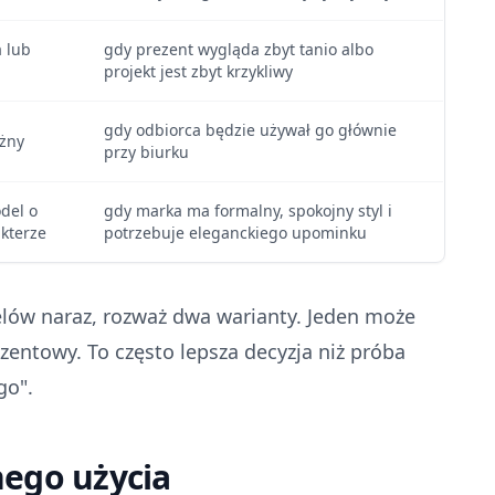
a lub
gdy prezent wygląda zbyt tanio albo
projekt jest zbyt krzykliwy
gdy odbiorca będzie używał go głównie
óżny
przy biurku
del o
gdy marka ma formalny, spokojny styl i
kterze
potrzebuje eleganckiego upominku
elów naraz, rozważ dwa warianty. Jeden może
ezentowy. To często lepsza decyzja niż próba
go".
nego użycia