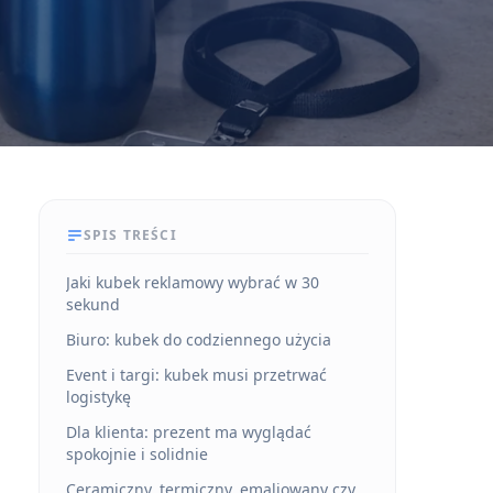
SPIS TREŚCI
Jaki kubek reklamowy wybrać w 30
sekund
Biuro: kubek do codziennego użycia
Event i targi: kubek musi przetrwać
logistykę
Dla klienta: prezent ma wyglądać
spokojnie i solidnie
Ceramiczny, termiczny, emaliowany czy