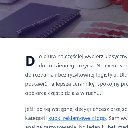
D
o biura najczęściej wybierz klasyczn
do codziennego użycia. Na event spr
do rozdania i bez ryzykownej logistyki. Dla
postawić na lepszą ceramikę, spokojny pro
odbiorca często działa w ruchu.
Jeśli po tej wstępnej decyzji chcesz przej
kategorii
kubki reklamowe z logo
. Sam wy
analizą zastosowania, bo jeden kubek rzad