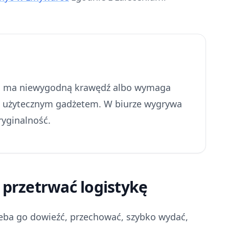
ni, ma niewygodną krawędź albo wymaga
yć użytecznym gadżetem. W biurze wygrywa
ryginalność.
i przetrwać logistykę
zeba go dowieźć, przechować, szybko wydać,