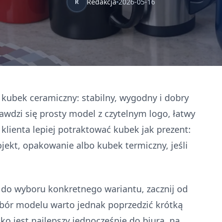
Redakcja
2026-05-16
R
y kubek ceramiczny: stabilny, wygodny i dobry
awdzi się prosty model z czytelnym logo, łatwy
 klienta lepiej potraktować kubek jak prezent:
jekt, opakowanie albo kubek termiczny, jeśli
ść do wyboru konkretnego wariantu, zacznij od
bór modelu warto jednak poprzedzić krótką
ko jest najlepszy jednocześnie do biura, na