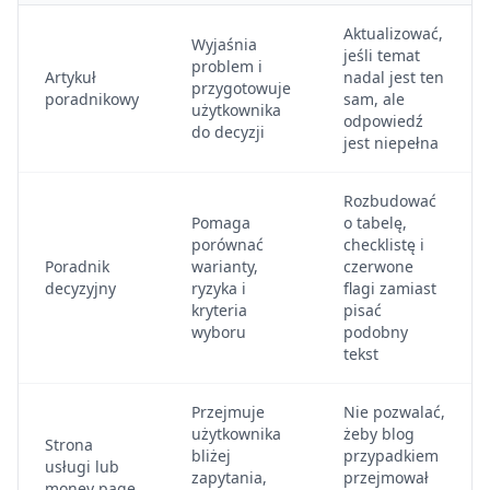
Aktualizować,
Wyjaśnia
jeśli temat
problem i
Artykuł
nadal jest ten
przygotowuje
poradnikowy
sam, ale
użytkownika
odpowiedź
do decyzji
jest niepełna
Rozbudować
Pomaga
o tabelę,
porównać
checklistę i
Poradnik
warianty,
czerwone
decyzyjny
ryzyka i
flagi zamiast
kryteria
pisać
wyboru
podobny
tekst
Przejmuje
Nie pozwalać,
użytkownika
żeby blog
Strona
bliżej
przypadkiem
usługi lub
zapytania,
przejmował
money page