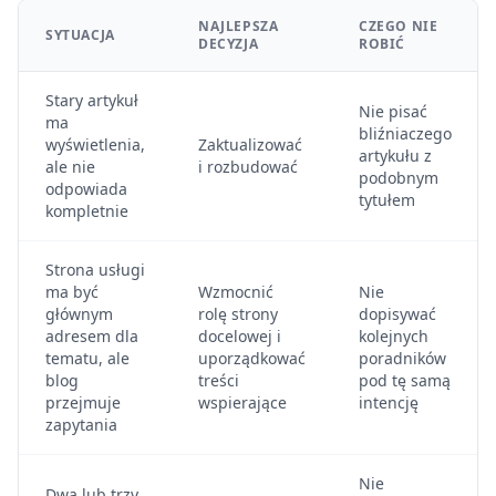
NAJLEPSZA
CZEGO NIE
SYTUACJA
DECYZJA
ROBIĆ
Stary artykuł
Nie pisać
ma
bliźniaczego
wyświetlenia,
Zaktualizować
artykułu z
ale nie
i rozbudować
podobnym
odpowiada
tytułem
kompletnie
Strona usługi
ma być
Wzmocnić
Nie
głównym
rolę strony
dopisywać
adresem dla
docelowej i
kolejnych
tematu, ale
uporządkować
poradników
blog
treści
pod tę samą
przejmuje
wspierające
intencję
zapytania
Nie
Dwa lub trzy