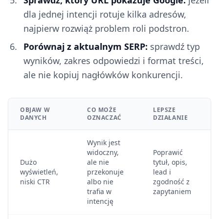
Sprawdź, który URL pokazuje Google:
jeżeli
dla jednej intencji rotuje kilka adresów,
najpierw rozwiąż problem roli podstron.
Porównaj z aktualnym SERP:
sprawdź typ
wyników, zakres odpowiedzi i format treści,
ale nie kopiuj nagłówków konkurencji.
OBJAW W
CO MOŻE
LEPSZE
DANYCH
OZNACZAĆ
DZIAŁANIE
Wynik jest
widoczny,
Poprawić
Dużo
ale nie
tytuł, opis,
wyświetleń,
przekonuje
lead i
niski CTR
albo nie
zgodność z
trafia w
zapytaniem
intencję