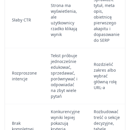
Strona ma
tytuł, meta
wyświetlenia,
opis,
ale
obietnicę
Słaby CTR
użytkownicy
pierwszego
rzadko klikają
akapitu i
wynik
dopasowanie
do SERP
Tekst próbuje
jednocześnie
Rozdzielić
edukować,
zakres albo
Rozproszone
sprzedawać,
wybrać
intencje
porównywać i
główną rolę
odpowiadać
URL-a
na zbyt wiele
pytań
Konkurencyjne
Rozbudować
wyniki lepiej
treść o sekcje
Brak
pokazują
decyzyjne,
kompletnej
kryteria,
tabele,