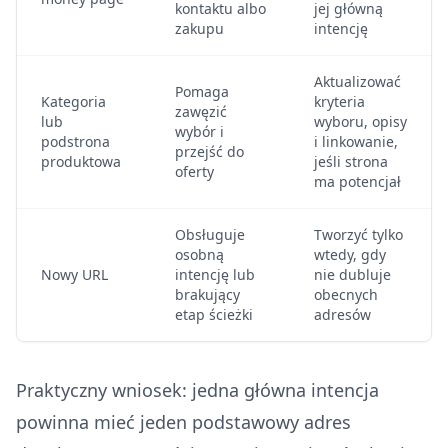
kontaktu albo
jej główną
zakupu
intencję
Aktualizować
Pomaga
Kategoria
kryteria
zawęzić
lub
wyboru, opisy
wybór i
podstrona
i linkowanie,
przejść do
produktowa
jeśli strona
oferty
ma potencjał
Obsługuje
Tworzyć tylko
osobną
wtedy, gdy
Nowy URL
intencję lub
nie dubluje
brakujący
obecnych
etap ścieżki
adresów
Praktyczny wniosek: jedna główna intencja
powinna mieć jeden podstawowy adres