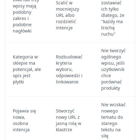
Scalić w
zostawiać
wpisy mają
mocniejszy
ich tylko
podobny
URL albo
dlatego, że
zakres i
rozdzielić
"każdy ma
podobne
intencje
trochę
nagłówki
ruchu"
Nie tworzyć
Kategoria w
Rozbudować
ogólnego
sklepie ma
kryteria
wpisu, jeśli
potencjał, ale
wyboru,
użytkownik
opis jest
odpowiedzi i
chce
płytki
linkowanie
porównać
produkty
Nie wciskać
Pojawia się
Stworzyć
nowego
nowa,
nowy URL z
tematu do
osobna
jasną rolą w
starego
intencja
klastrze
tekstu na
siłę