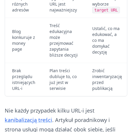
różnych
URL jest
wyborze
adresów
najważniejszy
target URL
Treść
Ustalić, co ma
Blog
edukacyjna
edukować, a
konkuruje z
może
co ma
money
przejmować
domykać
page
zapytania
decyzję
bliższe decyzji
Brak
Plan treści
Zrobić
przeglądu
dubluje to, co
inwentaryzację
istniejących
już jest w
przed
URL-i
serwisie
publikacją
Nie każdy przypadek kilku URL-i jest
kanibalizacją treści
. Artykuł poradnikowy i
strona usługi mogą działać obok siebie, jeśli