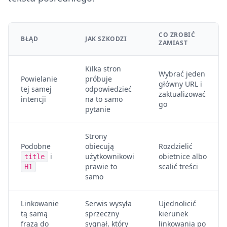
CO ZROBIĆ
BŁĄD
JAK SZKODZI
ZAMIAST
Kilka stron
Wybrać jeden
Powielanie
próbuje
główny URL i
tej samej
odpowiedzieć
zaktualizować
intencji
na to samo
go
pytanie
Strony
Podobne
obiecują
Rozdzielić
i
użytkownikowi
obietnice albo
title
prawie to
scalić treści
H1
samo
Linkowanie
Serwis wysyła
Ujednolicić
tą samą
sprzeczny
kierunek
frazą do
sygnał, który
linkowania po