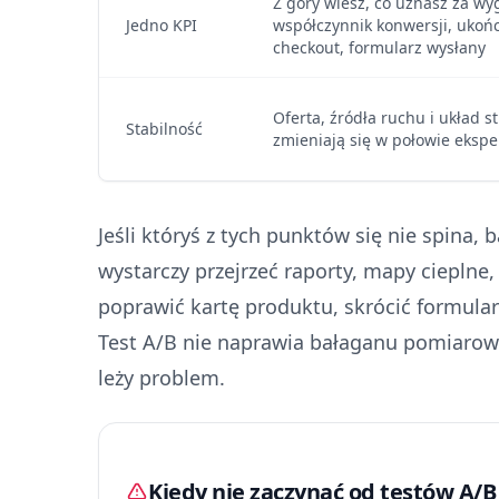
Z góry wiesz, co uznasz za wy
Jedno KPI
współczynnik konwersji, ukoń
checkout, formularz wysłany
Oferta, źródła ruchu i układ s
Stabilność
zmieniają się w połowie eksp
Jeśli któryś z tych punktów się nie spina, 
wystarczy przejrzeć raporty, mapy cieplne,
poprawić kartę produktu, skrócić formula
Test A/B nie naprawia bałaganu pomiaroweg
leży problem.
Kiedy nie zaczynać od testów A/B