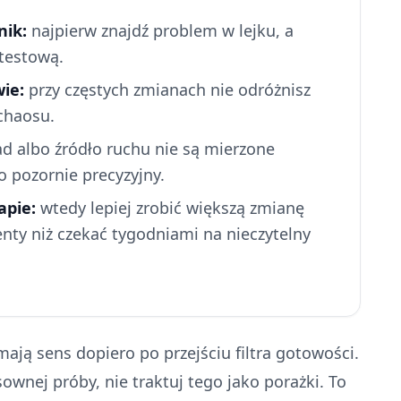
nik:
najpierw znajdź problem w lejku, a
testową.
ie:
przy częstych zmianach nie odróżnisz
chaosu.
ead albo źródło ruchu nie są mierzone
o pozornie precyzyjny.
apie:
wtedy lepiej zrobić większą zmianę
ty niż czekać tygodniami na nieczytelny
mają sens dopiero po przejściu filtra gotowości.
sownej próby, nie traktuj tego jako porażki. To