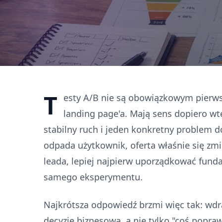
T
esty A/B nie są obowiązkowym pierws
landing page'a. Mają sens dopiero wt
stabilny ruch i jeden konkretny problem do
odpada użytkownik, oferta właśnie się zmi
leada, lepiej najpierw uporządkować fun
samego eksperymentu.
Najkrótsza odpowiedź brzmi więc tak: wdra
decyzję biznesową, a nie tylko "coś popra