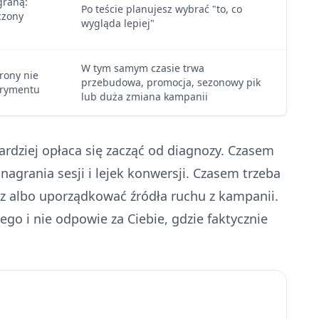
graną:
Po teście planujesz wybrać "to, co
czony
wygląda lepiej"
W tym samym czasie trwa
trony nie
przebudowa, promocja, sezonowy pik
erymentu
lub duża zmiana kampanii
bardziej opłaca się zacząć od diagnozy. Czasem
 nagrania sesji i lejek konwersji. Czasem trzeba
rz albo uporządkować źródła ruchu z kampanii.
o i nie odpowie za Ciebie, gdzie faktycznie