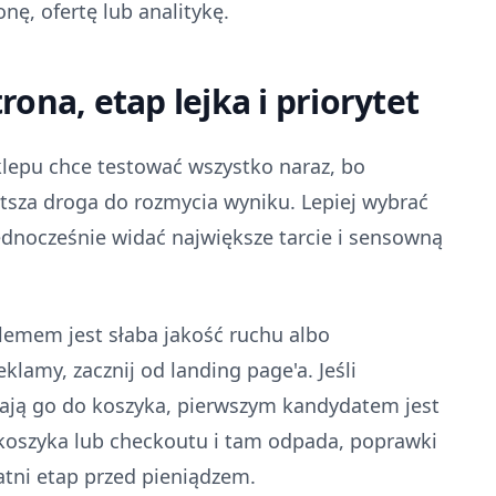
nę, ofertę lub analitykę.
ona, etap lejka i priorytet
sklepu chce testować wszystko naraz, bo
stsza droga do rozmycia wyniku. Lepiej wybrać
jednocześnie widać największe tarcie i sensowną
oblemem jest słaba jakość ruchu albo
klamy, zacznij od landing page'a. Jeśli
dają go do koszyka, pierwszym kandydatem jest
o koszyka lub checkoutu i tam odpada, poprawki
atni etap przed pieniądzem.