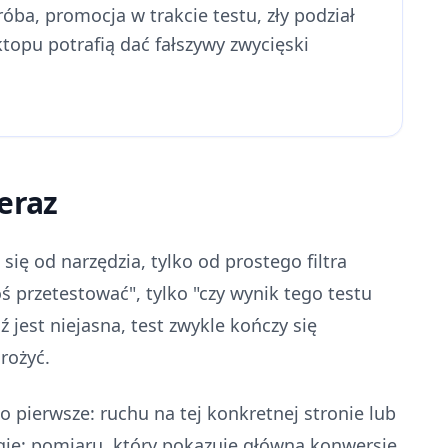
óba, promocja w trakcie testu, zły podział
topu potrafią dać fałszywy zwycięski
eraz
ię od narzędzia, tylko od prostego filtra
oś przetestować", tylko "czy wynik tego testu
 jest niejasna, test zwykle kończy się
rożyć.
o pierwsze: ruchu na tej konkretnej stronie lub
rugie: pomiaru, który pokazuje główną konwersję