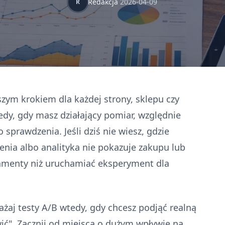
Redakcja
2026-04-09
R
zym krokiem dla każdej strony, sklepu czy
edy, gdy masz działający pomiar, względnie
 sprawdzenia. Jeśli dziś nie wiesz, gdzie
enia albo analityka nie pokazuje zakupu lub
damenty niż uruchamiać eksperyment dla
żaj testy A/B wtedy, gdy chcesz podjąć realną
wić". Zacznij od miejsca o dużym wpływie na