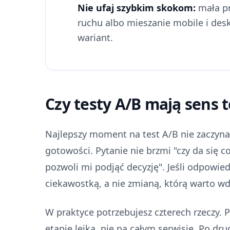
Nie ufaj szybkim skokom:
mała pr
ruchu albo mieszanie mobile i desk
wariant.
Czy testy A/B mają sens t
Najlepszy moment na test A/B nie zaczyna s
gotowości. Pytanie nie brzmi "czy da się c
pozwoli mi podjąć decyzję". Jeśli odpowiedź
ciekawostką, a nie zmianą, którą warto wd
W praktyce potrzebujesz czterech rzeczy. P
etapie lejka, nie na całym serwisie. Po d