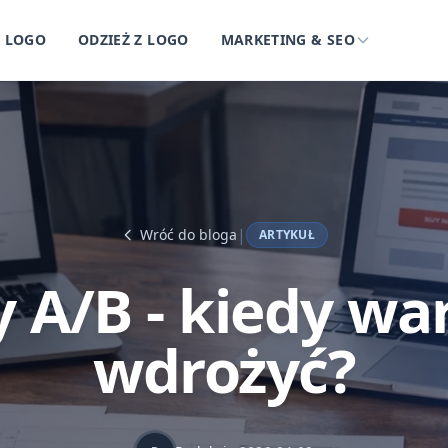
Z LOGO
ODZIEŻ Z LOGO
MARKETING & SEO
|
Wróć do bloga
ARTYKUŁ
y A/B - kiedy war
wdrożyć?