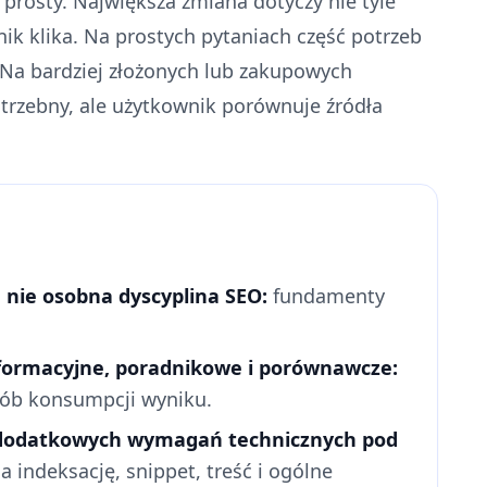
t prosty. Największa zmiana dotyczy nie tyle
nik klika. Na prostych pytaniach część potrzeb
Na bardziej złożonych lub zakupowych
otrzebny, ale użytkownik porównuje źródła
 nie osobna dyscyplina SEO:
fundamenty
nformacyjne, poradnikowe i porównawcze:
osób konsumpcji wyniku.
 dodatkowych wymagań technicznych pod
a indeksację, snippet, treść i ogólne