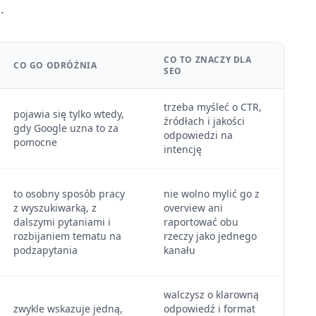
.
CO TO ZNACZY DLA
CO GO ODRÓŻNIA
SEO
trzeba myśleć o CTR,
pojawia się tylko wtedy,
źródłach i jakości
gdy Google uzna to za
odpowiedzi na
pomocne
intencję
to osobny sposób pracy
nie wolno mylić go z
z wyszukiwarką, z
overview ani
dalszymi pytaniami i
raportować obu
rozbijaniem tematu na
rzeczy jako jednego
podzapytania
kanału
walczysz o klarowną
zwykle wskazuje jedną,
odpowiedź i format