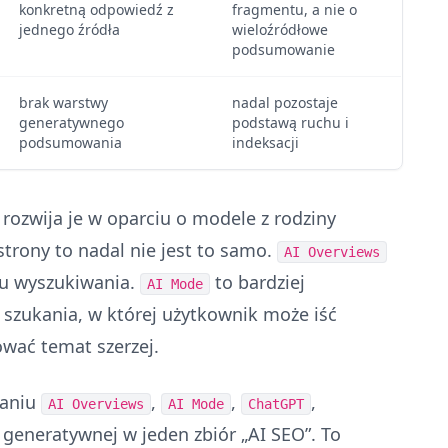
konkretną odpowiedź z
fragmentu, a nie o
jednego źródła
wieloźródłowe
podsumowanie
brak warstwy
nadal pozostaje
generatywnego
podstawą ruchu i
podsumowania
indeksacji
 rozwija je w oparciu o modele z rodziny
 strony to nadal nie jest to samo.
AI Overviews
u wyszukiwania.
to bardziej
AI Mode
szukania, w której użytkownik może iść
ować temat szerzej.
zaniu
,
,
,
AI Overviews
AI Mode
ChatGPT
 generatywnej w jeden zbiór „AI SEO”. To