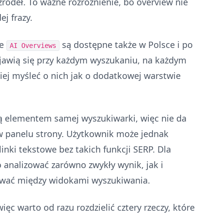
źródeł. To ważne rozróżnienie, bo overview nie
j frazy.
że
są dostępne także w Polsce i po
AI Overviews
ojawią się przy każdym wyszukaniu, na każdym
piej myśleć o nich jak o dodatkowej warstwie
 elementem samej wyszukiwarki, więc nie da
 w panelu strony. Użytkownik może jednak
inki tekstowe bez takich funkcji SERP. Dla
to analizować zarówno zwykły wynik, jak i
iwać między widokami wyszukiwania.
c warto od razu rozdzielić cztery rzeczy, które