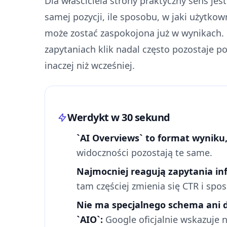
Dla właściciela strony praktyczny sens jes
samej pozycji, ile sposobu, w jaki użytkow
może zostać zaspokojona już w wynikach. 
zapytaniach klik nadal często pozostaje p
inaczej niż wcześniej.
Werdykt w 30 sekund
`AI Overviews` to format wyniku,
widoczności pozostają te same.
Najmocniej reagują zapytania i
tam częściej zmienia się CTR i sp
Nie ma specjalnego schema ani
`AIO`:
Google oficjalnie wskazuje n