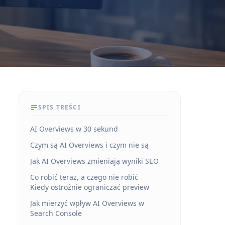
SPIS TREŚCI
AI Overviews w 30 sekund
Czym są AI Overviews i czym nie są
Jak AI Overviews zmieniają wyniki SEO
Co robić teraz, a czego nie robić
Kiedy ostrożnie ograniczać preview
Jak mierzyć wpływ AI Overviews w
Search Console