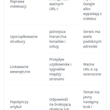
Poprawa
ważnych
Google
indeksacji
URL-i
albo
wypadają z
indeksu
Jaśniejsza
Serwis ma
Uporządkowanie
hierarchia
wiele
struktury
tematów i
podobnych
usług
adresów
Przepływ
użytkownika i
Ważne
Linkowanie
sygnałów
URL-e są
wewnętrzne
między
osierocone
stronami
Temat ma
jasny
Odpowiedź
Pojedynczy
następny
na brakującą
artykuł
krok i
obiekcję lub