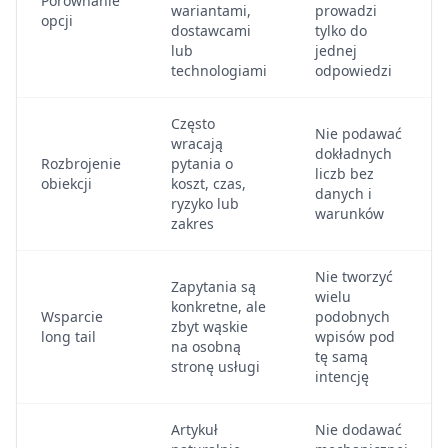
Porównanie
wariantami,
prowadzi
opcji
dostawcami
tylko do
lub
jednej
technologiami
odpowiedzi
Często
Nie podawać
wracają
dokładnych
Rozbrojenie
pytania o
liczb bez
obiekcji
koszt, czas,
danych i
ryzyko lub
warunków
zakres
Nie tworzyć
Zapytania są
wielu
konkretne, ale
Wsparcie
podobnych
zbyt wąskie
long tail
wpisów pod
na osobną
tę samą
stronę usługi
intencję
Artykuł
Nie dodawać