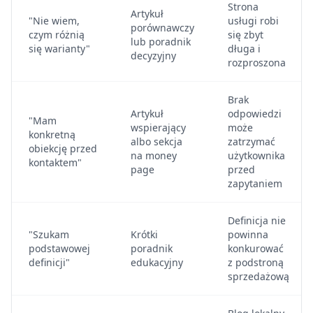
Strona
Artykuł
"Nie wiem,
usługi robi
porównawczy
czym różnią
się zbyt
lub poradnik
się warianty"
długa i
decyzyjny
rozproszona
Brak
Artykuł
odpowiedzi
"Mam
wspierający
może
konkretną
albo sekcja
zatrzymać
obiekcję przed
na money
użytkownika
kontaktem"
page
przed
zapytaniem
Definicja nie
"Szukam
Krótki
powinna
podstawowej
poradnik
konkurować
definicji"
edukacyjny
z podstroną
sprzedażową