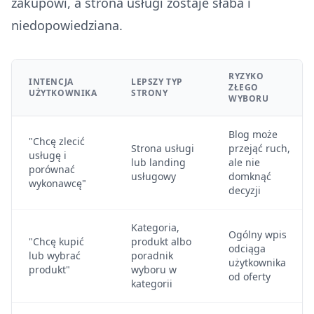
zakupowi, a strona usługi zostaje słaba i
niedopowiedziana.
RYZYKO
INTENCJA
LEPSZY TYP
ZŁEGO
UŻYTKOWNIKA
STRONY
WYBORU
Blog może
"Chcę zlecić
Strona usługi
przejąć ruch,
usługę i
lub landing
ale nie
porównać
usługowy
domknąć
wykonawcę"
decyzji
Kategoria,
Ogólny wpis
"Chcę kupić
produkt albo
odciąga
lub wybrać
poradnik
użytkownika
produkt"
wyboru w
od oferty
kategorii