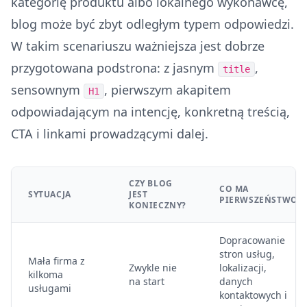
kategorię produktu albo lokalnego wykonawcę,
blog może być zbyt odległym typem odpowiedzi.
W takim scenariuszu ważniejsza jest dobrze
przygotowana podstrona: z jasnym
,
title
sensownym
, pierwszym akapitem
H1
odpowiadającym na intencję, konkretną treścią,
CTA i linkami prowadzącymi dalej.
CZY BLOG
CO MA
SYTUACJA
JEST
PIERWSZEŃSTWO
KONIECZNY?
Dopracowanie
stron usług,
Mała firma z
Zwykle nie
lokalizacji,
kilkoma
na start
danych
usługami
kontaktowych i