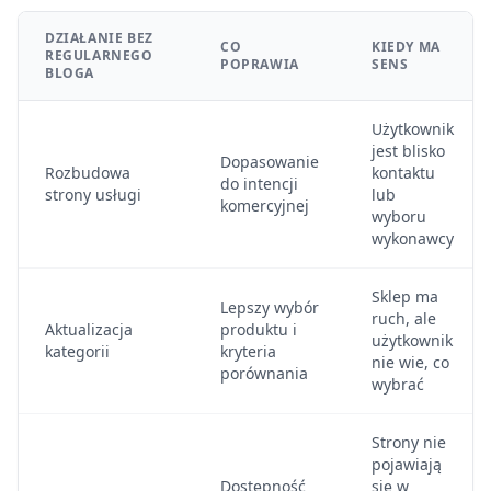
DZIAŁANIE BEZ
CO
KIEDY MA
REGULARNEGO
POPRAWIA
SENS
BLOGA
Użytkownik
jest blisko
Dopasowanie
Rozbudowa
kontaktu
do intencji
strony usługi
lub
komercyjnej
wyboru
wykonawcy
Sklep ma
Lepszy wybór
ruch, ale
Aktualizacja
produktu i
użytkownik
kategorii
kryteria
nie wie, co
porównania
wybrać
Strony nie
pojawiają
Dostępność
się w